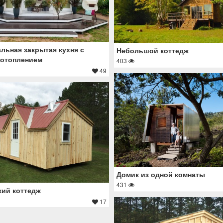
льная закрытая кухня с
Небольшой коттедж
 отоплением
403
49
Домик из одной комнаты
431
ий коттедж
17