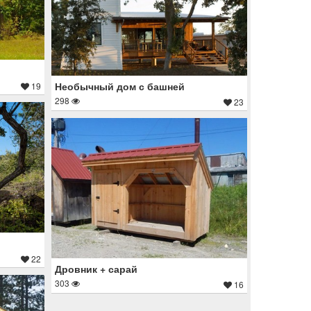
Необычный дом с башней
19
298
23
22
Дровник + сарай
303
16