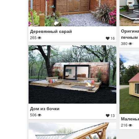
Оригина
Деревянный сарай
печным
265
16
380
Дом из бочки
506
13
Маленьк
216