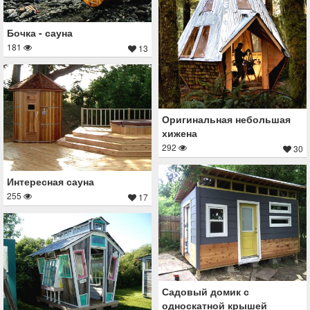
Бочка - сауна
181
13
Оригинальная небольшая
хижена
292
30
Интересная сауна
255
17
Садовый домик с
односкатной крышей