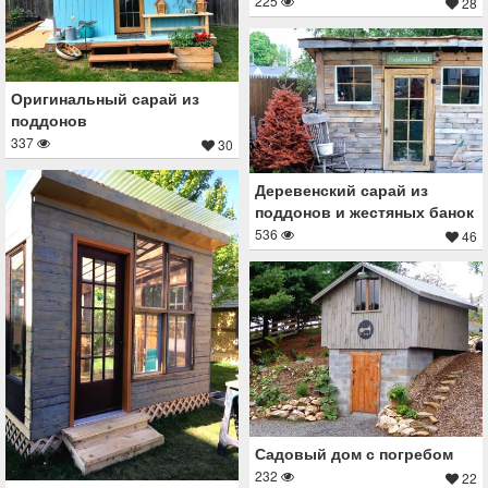
225
28
Оригинальный сарай из
поддонов
337
30
Деревенский сарай из
поддонов и жестяных банок
536
46
Садовый дом с погребом
232
22