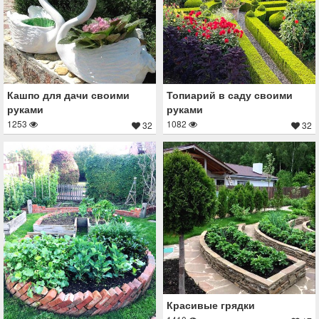
Кашпо для дачи своими
Топиарий в саду своими
руками
руками
1253
1082
32
32
Красивые грядки