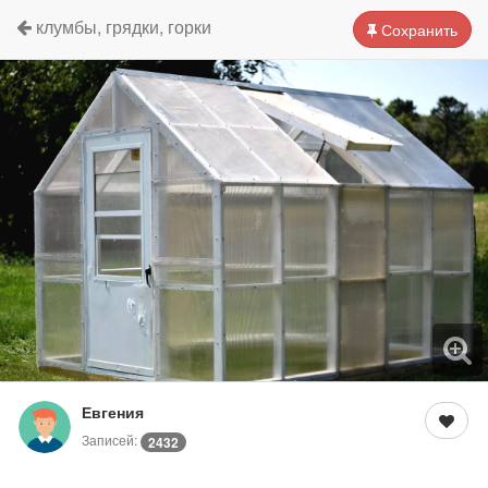
клумбы, грядки, горки
Сохранить
Евгения
Записей:
2432