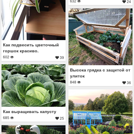
632
24
Как подвесить цветочный
горшок красиво.
602
39
Высока грядка с защитой от
улиток
848
36
Как выращивать капусту
685
25