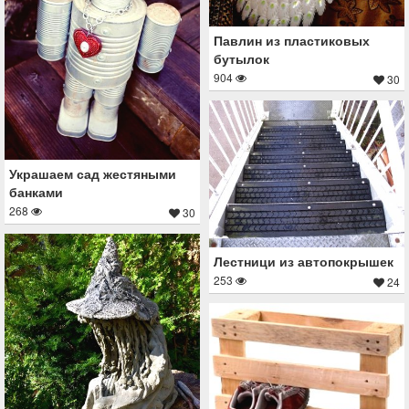
Павлин из пластиковых
бутылок
904
30
Украшаем сад жестяными
банками
268
30
Лестници из автопокрышек
253
24