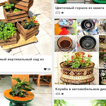
Цветочный горшок из каната
272
ный вертикальный сад из
38
Клумба в автомобильном дис
455