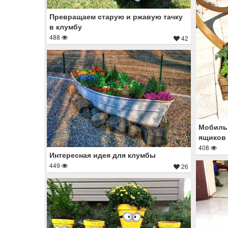
Превращаем старую и ржавую тачку
в клумбу
488
42
Мобиль
ящиков
408
Интересная идея для клумбы
449
26