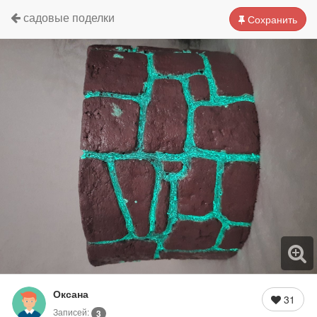
садовые поделки
Сохранить
Оксана
31
Записей:
3