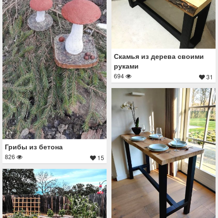
Скамья из дерева своими
руками
694
31
Грибы из бетона
826
15