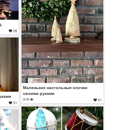
д
28
Маленькие настольные елочки
своими руками
уками
318
41
31