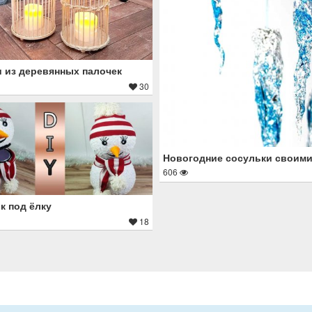
 из деревянных палочек
30
Новогодние сосульки своими
606
к под ёлку
18