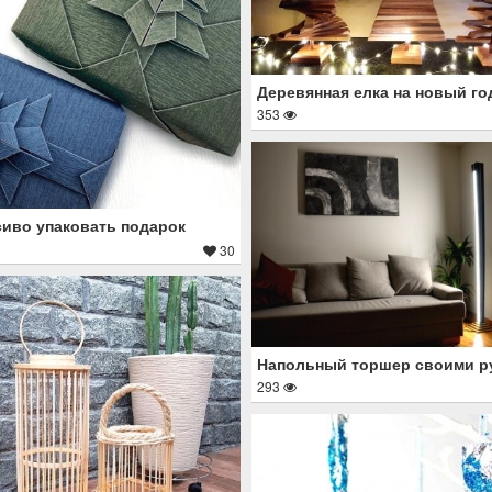
Деревянная елка на новый го
353
сиво упаковать подарок
30
Напольный торшер своими р
293