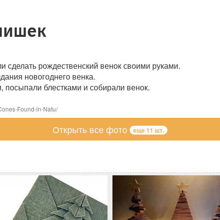
шишек
 сделать рождественский венок своими руками.
дания новогоднего венка.
, посыпали блестками и собирали венок.
Cones-Found-in-Natu/
Открыть все фото
еще 11 шт.