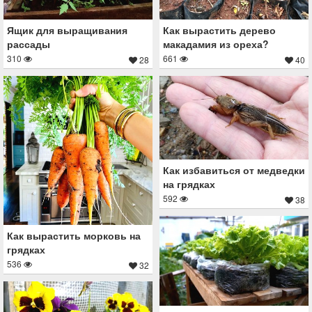
Ящик для выращивания
Как вырастить дерево
рассады
макадамия из ореха?
310
661
28
40
Как избавиться от медведки
на грядках
592
38
Как вырастить морковь на
грядках
536
32