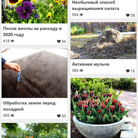
Необычный способ
выращивания салата
594
38
Посев виолы на рассаду в
2020 году
418
34
Активная мульча
383
16
Обработка земли перед
посадкой
393
30