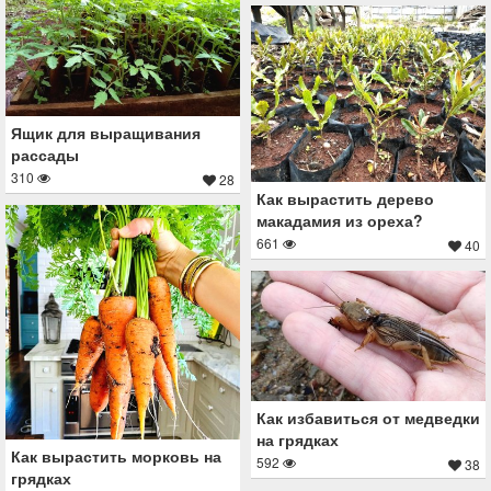
Ящик для выращивания
рассады
310
28
Как вырастить дерево
макадамия из ореха?
661
40
Как избавиться от медведки
на грядках
Как вырастить морковь на
592
38
грядках