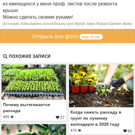
из имеющихся у меня проф. листов после ремонта
крыши.
Можно сделать своими руками!
Источник: instructables.com/id/Snazzy-and-Stylish-Steel-Raised-Garden-Beds/
Открыть все фото
еще 10 шт.
ПОХОЖИЕ ЗАПИСИ
Почему вытягивается
рассада
Когда сажать рассаду в
455
27
грунт по лунному
календарю в 2020 году
470
62