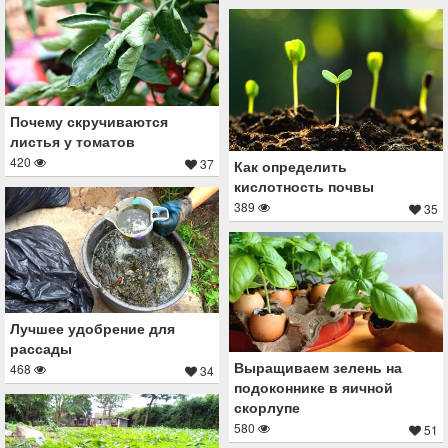
Почему скручиваются
листья у томатов
420
37
Как определить
кислотность почвы
389
35
Лучшее удобрение для
рассады
Выращиваем зелень на
468
34
подоконнике в яичной
скорлупе
580
51