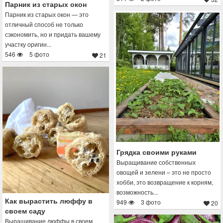
Парник из старых окон
Парник из старых окон — это
отличный способ не только
сэкономить, но и придать вашему
участку оригин...
546
5 фото
21
Грядка своими руками
Выращивание собственных
овощей и зелени – это не просто
хобби, это возвращение к корням,
возможность...
Как вырастить люффу в
949
3 фото
20
своем саду
Выращивание люффы в своем