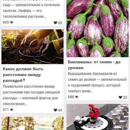
саду — увлекательное и полезное
занятие. Люффа — это
теплолюбивое растение...
600
33
Баклажаны: от семян - до
урожая.
Какое должно быть
Выращивание баклажанов из
расстояние между
семян до урожая — увлекательный
рассадой?
и трудоемкий процесс, который
Правильное расстояние между
требует вним...
растениями при посадке овощной
586
33
рассады — ключевой фактор для
обеспечения...
571
44