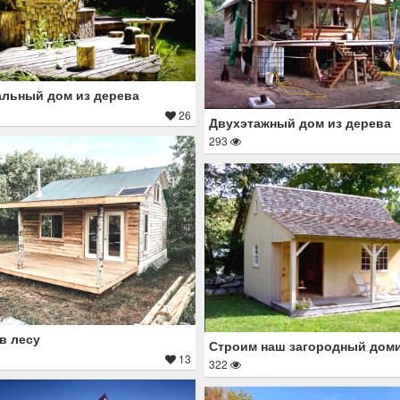
льный дом из дерева
26
Двухэтажный дом из дерева
293
в лесу
Строим наш загородный дом
13
322