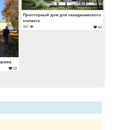
Просторный дом для скандинавского
климата
341
42
аража
32