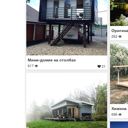
Оригина
262
Мини-домик на столбах
617
21
Хижина 
696