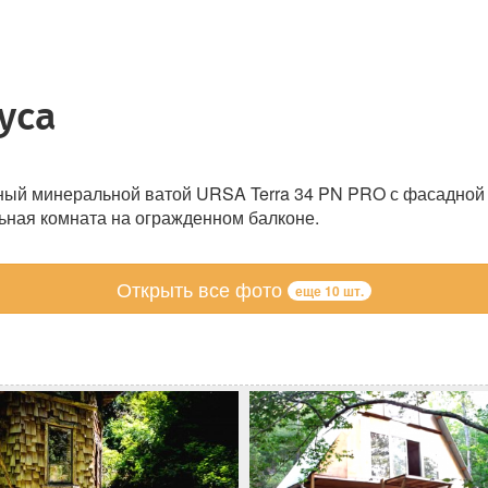
уса
ный минеральной ватой URSA Terra 34 PN PRO с фасадной 
ьная комната на огражденном балконе.
Открыть все фото
еще 10 шт.