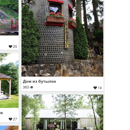
25
Дом из бутылок
363
14
ик
27