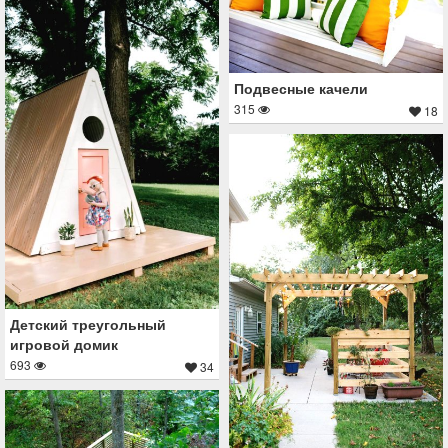
Подвесные качели
315
18
Детский треугольный
игровой домик
693
34