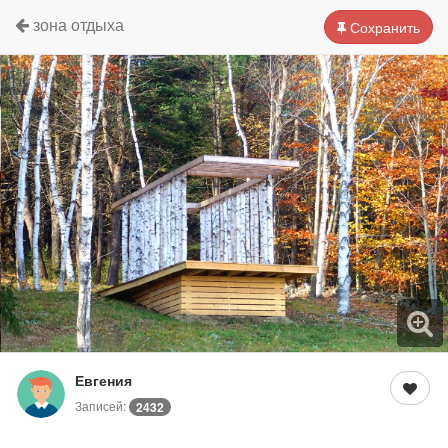
зона отдыха
Сохранить
Евгения
Записей:
2432