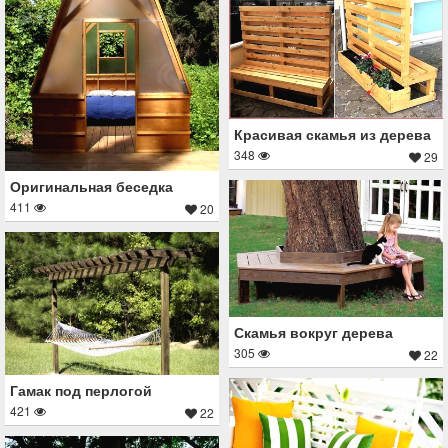
Красивая скамья из дерева
348
29
Оригинальная беседка
411
20
Скамья вокруг дерева
305
22
Гамак под перлогой
421
22