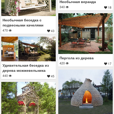
Необычная веранда
340
18
Необычная беседка с
подвесными качелями
470
43
Пергола из дерева
420
17
Удивительная беседка из
дерева можжевельника
440
45