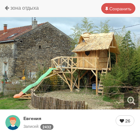
зона отдыха
Сохранить
Евгения
26
Записей:
2432