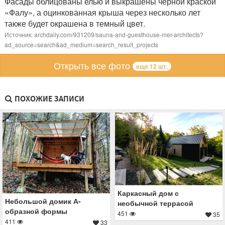
Фасады облицованы елью и выкрашены черной краской
«Фалу», а оцинкованная крыша через несколько лет
также будет окрашена в темный цвет.
Источник: archdaily.com/931209/sauna-and-guesthouse-mer-architects?
ad_source=search&ad_medium=search_result_projects
Открыть все фото
еще 12 шт.
ПОХОЖИЕ ЗАПИСИ
Каркасный дом с
Небольшой домик А-
необычной террасой
образной формы
451
35
411
33