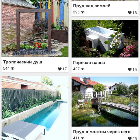
Пруд над землей
395
16
Тропический душ
Горячая ванна
544
427
17
15
Пруд с мостом через него
411
25