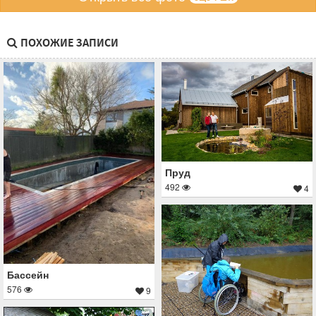
ПОХОЖИЕ ЗАПИСИ
Пруд
492
4
Бассейн
576
9