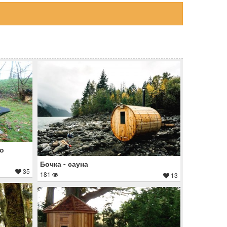
го
Бочка - сауна
35
181
13