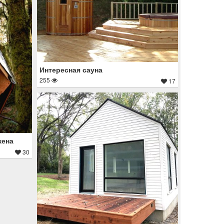
Интересная сауна
255
17
жена
30