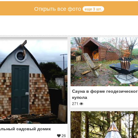
Открыть все фото
еще 3 шт.
Сауна в форме геодезическо
купола
271
альный садовый домик
26