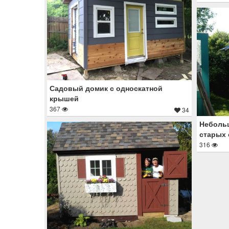
Садовый домик с односкатной
крышей
367
34
Неболь
старых 
316