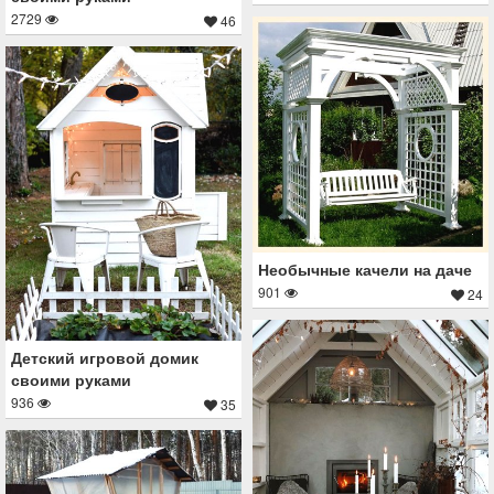
2729
46
Необычные качели на даче
901
24
Детский игровой домик
своими руками
936
35