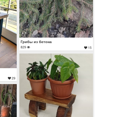
Грибы из бетона
829
15
и
29