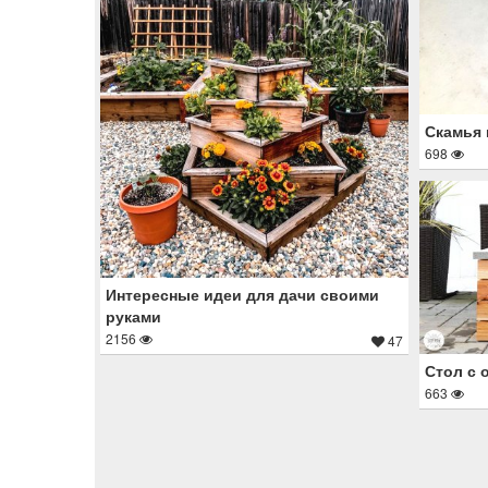
Скамья 
698
Интересные идеи для дачи своими
руками
2156
47
Стол с 
663