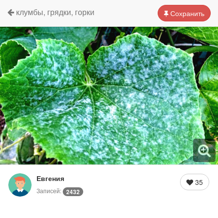
клумбы, грядки, горки
Сохранить
Евгения
35
Записей:
2432