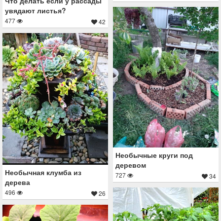
Что делать если у рассады
увядают листья?
477
42
Необычные круги под
деревом
Необычная клумба из
727
34
дерева
496
26