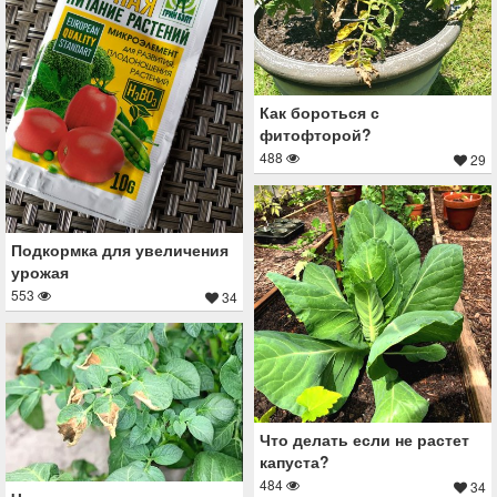
Как бороться с
фитофторой?
488
29
Подкормка для увеличения
урожая
553
34
Что делать если не растет
капуста?
484
34