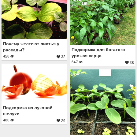
Почему желтеют листья у
Подкормка для богатого
рассады?
урожая перца
428
32
647
38
Подкормка из луковой
шелухи
480
29