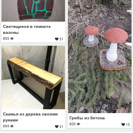
Светящиеся в темноте
вазоны
893
31
Скамья из дерева своими
Грибы из бетона
руками
826
15
694
31