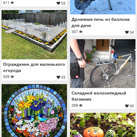
411
53
Дровяная печь из баллона
для дачи
307
34
Ограждение для маленького
огорода
509
33
Складной велосипедный
багажник
299
30