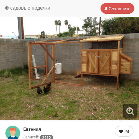
садовые поделки
Сохранить
Евгения
24
Записей:
2432