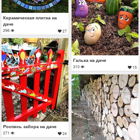
Керамическая плитка на
даче
296
27
Галька на даче
310
15
Роспись забора на даче
271
24