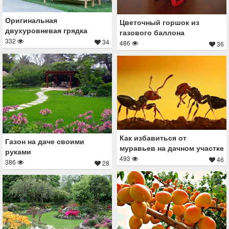
Оригинальная
Цветочный горшок из
двухуровневая грядка
газового баллона
332
34
486
36
Как избавиться от
Газон на даче своими
муравьев на дачном участке
руками
493
46
386
28