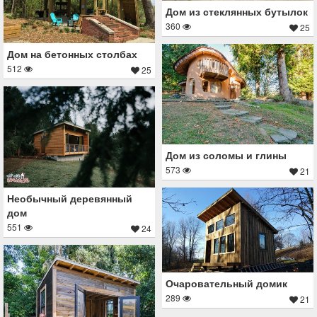
Дом из стеклянных бутылок
360
25
Дом на бетонных столбах
512
25
Дом из соломы и глины
573
21
Необычный деревянный
дом
551
24
Очаровательный домик
289
21