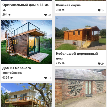
Оригинальный дом в 38 кв.
Финская сауна
м.
230
14
264
28
Небольшой деревянный
дом
215
24
Дом из морского
контейнера
6325
31