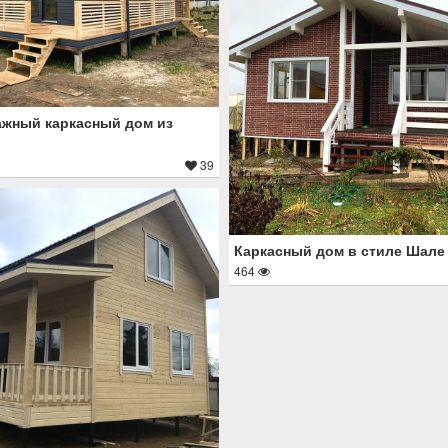
жный каркасный дом из
39
Каркасный дом в стиле Шале
464