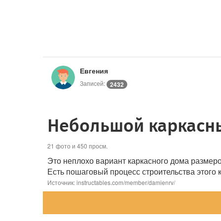
Евгения
Записей:
2432
Небольшой каркасны
21 фото и 450 просм.
Это неплохо вариант каркасного дома размером
Есть пошаговый процесс строительства этого 
Источник: instructables.com/member/damienrv/