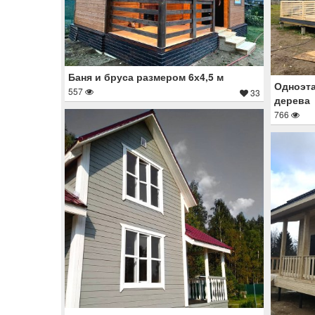
Баня и бруса размером 6х4,5 м
Одноэта
557
33
дерева
766