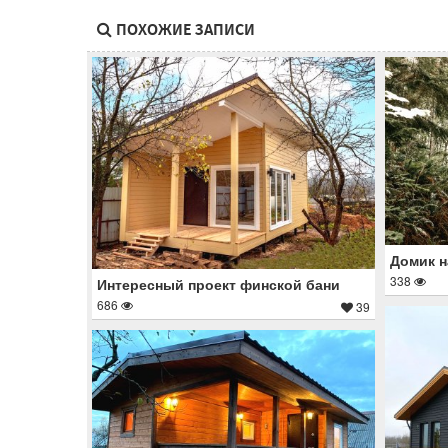
ПОХОЖИЕ ЗАПИСИ
Домик н
338
Интересный проект финской бани
686
39