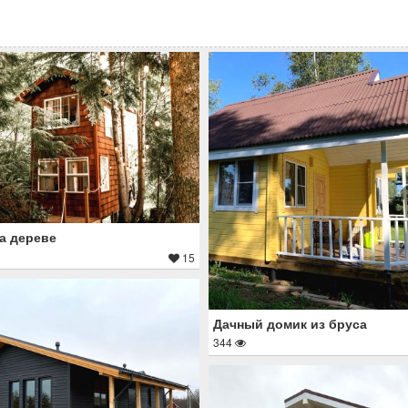
а дереве
15
Дачный домик из бруса
344