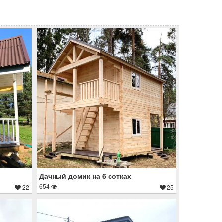
Дачный домик на 6 сотках
654
22
25