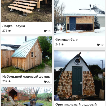
Лодка - сауна
278
13
Финская баня
249
12
Небольшой садовый домик
237
23
Оригинальный садовый