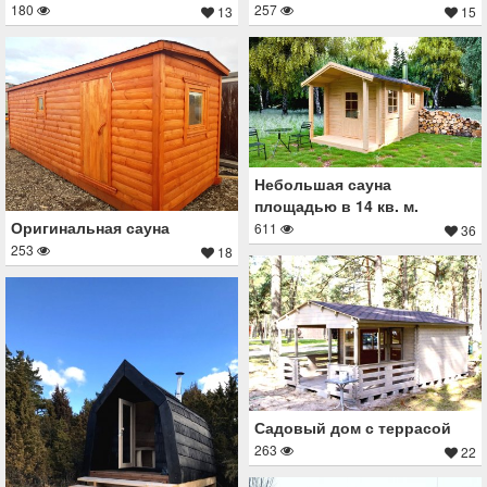
180
257
13
15
Небольшая сауна
площадью в 14 кв. м.
Оригинальная сауна
611
36
253
18
Садовый дом с террасой
263
22