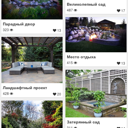
Великолепный сад
487
17
Парадный двор
323
13
Место отдыха
415
13
Ландшафтный проект
428
20
Затерянный сад
311