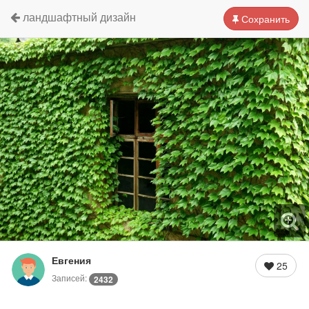
ландшафтный дизайн
Сохранить
Евгения
25
Записей:
2432