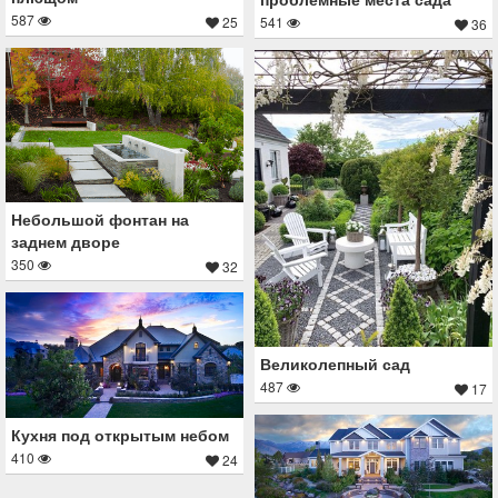
587
25
541
36
Небольшой фонтан на
заднем дворе
350
32
Великолепный сад
487
17
Кухня под открытым небом
410
24