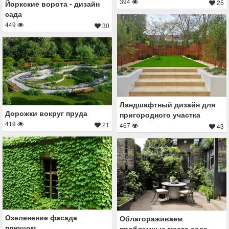
394
25
Йоркские ворота - дизайн
сада
449
30
Ландшафтный дизайн для
Дорожки вокруг пруда
пригородного участка
419
21
467
43
Озеленение фасада
Облагораживаем
плющом
проблемные места сада