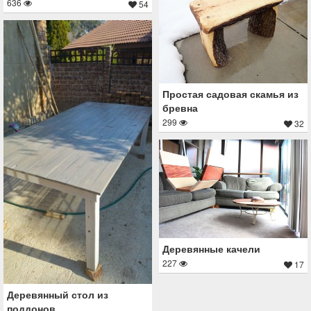
636
54
Простая садовая скамья из
бревна
299
32
Деревянные качели
227
17
Деревянный стол из
поддонов