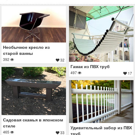
Необычное кресло из
старой ванны
392
32
Гамак из ПВХ труб
497
17
Садовая скамья в японском
стиле
Удивительный забор из ПВХ
465
33
труб