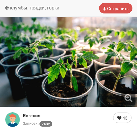
клумбы, грядки, горки
Сохранить
Евгения
43
Записей:
2432