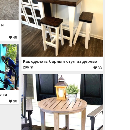
 и
48
Как сделать барный стул из дерева
296
33
ылки
30