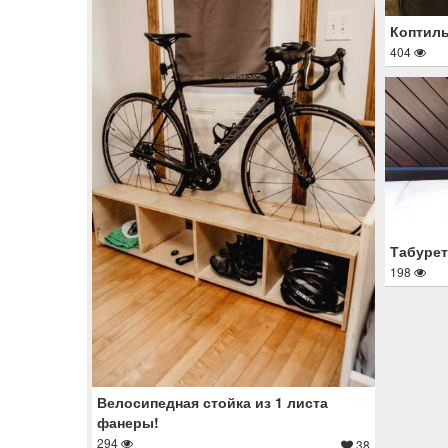
Коптиль
404
Табурет
198
Велосипедная стойка из 1 листа
фанеры!
294
38