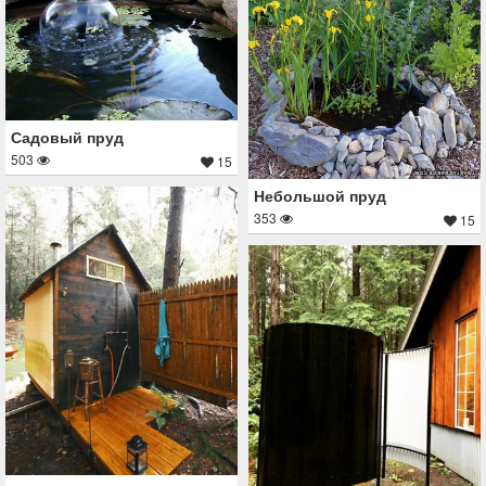
Садовый пруд
503
15
Небольшой пруд
353
15