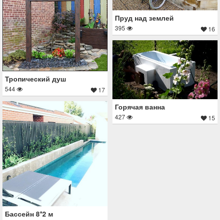
Пруд над землей
395
16
Тропический душ
544
17
Горячая ванна
427
15
Бассейн 8*2 м