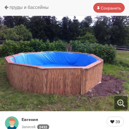
пруды и бассейны
Сохранить
Евгения
39
Записей:
2432