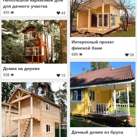
для дачного участка
450
43
Интересный проект
финской бани
686
39
Домик на дереве
338
15
Дачный домик из бруса