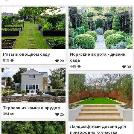
Йоркские ворота - дизайн
Розы в овощном саду
сада
819
20
449
30
Терраса из камня с прудом
394
25
Ландшафтный дизайн для
пригородного участка