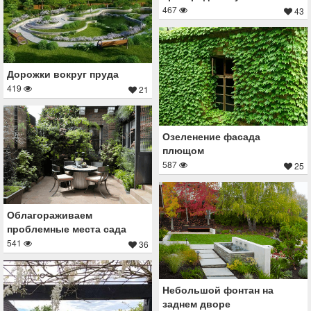
467
43
Дорожки вокруг пруда
419
21
Озеленение фасада
плющом
587
25
Облагораживаем
проблемные места сада
541
36
Небольшой фонтан на
заднем дворе